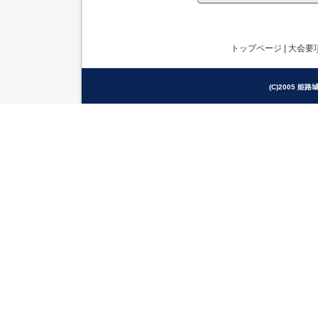
トップページ
|
大会要
(C)2005 姫路城駅