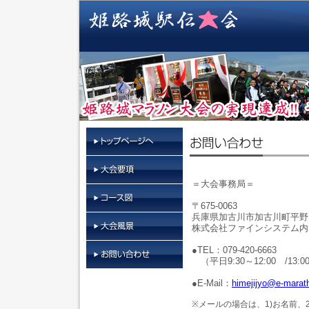
＝大会事務局＝
〒675-0063
兵庫県加古川市加古川町平野18
株式会社ファインシステム内
●TEL：079-420-6663
（平日9:30～12:00 /13
●E-Mail：
himejijyo@e-marath
※メールの場合は、1)お名前、