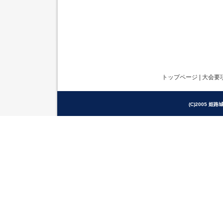
トップページ
|
大会要
(C)2005 姫路城駅