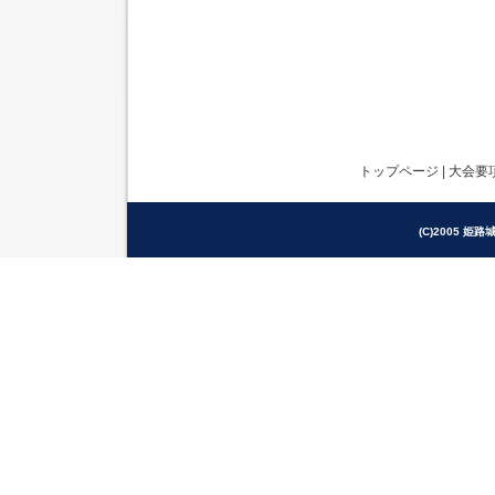
トップページ
|
大会要
(C)2005 姫路城駅