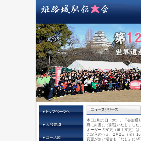
本日1月25日（木）、「参加通
宛に封書にて郵送いたしまし
オーダーの変更（選手変更）は
ご記入のうえ、2月2日（金）1
変更が無い場合も「なし」に○