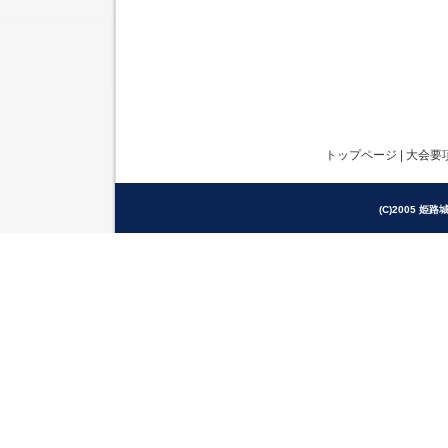
トップページ
|
大会要
(C)2005 姫路城駅