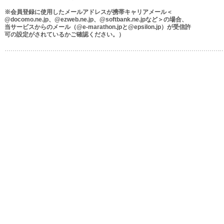
※会員登録に使用したメールアドレスが携帯キャリアメール＜
@docomo.ne.jp、@ezweb.ne.jp、@softbank.ne.jpなど＞の場合、
当サービスからのメール（@e-marathon.jpと@epsilon.jp）が受信許
可の設定がされているかご確認ください。）